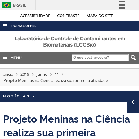
BRASIL
Simplifique!
ACESSIBILIDADE
CONTRASTE
MAPA DO SITE
Comunica BR
PORTAL UFPEL
Participe
ACESSO À INFORMAÇÃO
Laboratório de Controle de Contaminantes em
Acesso à informação
Biomateriais (LCCBio)
AUDITORIA
Legislação
MENU
COBALTO
Canais
CONCURSOS
Início
2019
Junho
11
EDITAIS
Projeto Meninas na Ciência realiza sua primeira atividade
INTERNACIONAL
NOTÍCIAS
>
OUVIDORIA
PORTARIAS
Projeto Meninas na Ciência
TELEFONES
realiza sua primeira