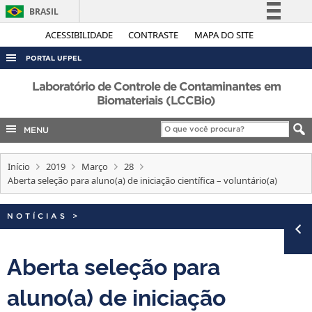
BRASIL
Simplifique!
ACESSIBILIDADE
CONTRASTE
MAPA DO SITE
Comunica BR
PORTAL UFPEL
Participe
ACESSO À INFORMAÇÃO
Laboratório de Controle de Contaminantes em
Acesso à informação
Biomateriais (LCCBio)
AUDITORIA
Legislação
MENU
COBALTO
Canais
CONCURSOS
Início
2019
Março
28
EDITAIS
Aberta seleção para aluno(a) de iniciação científica – voluntário(a)
INTERNACIONAL
NOTÍCIAS
>
OUVIDORIA
PORTARIAS
Aberta seleção para
TELEFONES
aluno(a) de iniciação