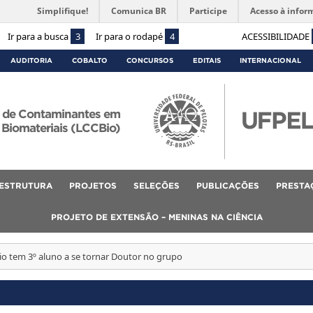
Simplifique!
Comunica BR
Participe
Acesso à infor
Ir para a busca
3
Ir para o rodapé
4
ACESSIBILIDADE
AUDITORIA
COBALTO
CONCURSOS
EDITAIS
INTERNACIONAL
e de Contaminantes em
Biomateriais (LCCBio)
ESTRUTURA
PROJETOS
SELEÇÕES
PUBLICAÇÕES
PRESTA
PROJETO DE EXTENSÃO – MENINAS NA CIÊNCIA
o tem 3º aluno a se tornar Doutor no grupo