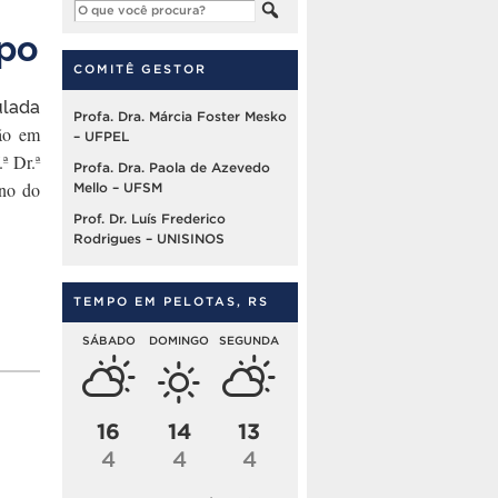
upo
COMITÊ GESTOR
lada
Profa. Dra. Márcia Foster Mesko
ção em
– UFPEL
ª Dr.ª
Profa. Dra. Paola de Azevedo
uno do
Mello – UFSM
Prof. Dr. Luís Frederico
Rodrigues – UNISINOS
TEMPO EM PELOTAS, RS
SÁBADO
DOMINGO
SEGUNDA
16
14
13
4
4
4