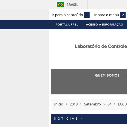
BRASIL
Ir para o conteúdo
1
Ir para o menu
2
PORTAL UFPEL
ACESSO À INFORMAÇÃO
Laboratório de Control
QUEM SOMOS
Início
2018
Setembro
04
LCCBi
NOTÍCIAS
>