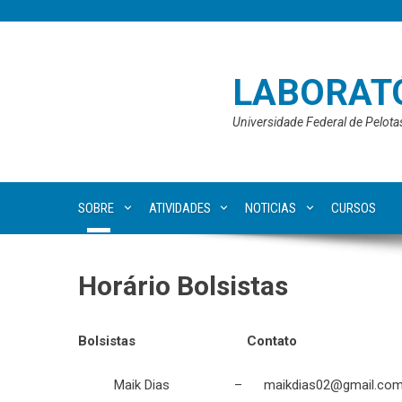
Skip
to
content
LABORATÓ
Universidade Federal de Pelota
SOBRE
ATIVIDADES
NOTICIAS
CURSOS
Horário Bolsistas
Bolsistas Contato
Maik Dias – maikdias02@gmail.co