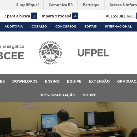
Simplifique!
Comunica BR
Participe
Acesso à infor
Ir para a busca
3
Ir para o rodapé
4
ACESSIBILIDADE
AUDITORIA
COBALTO
CONCURSOS
EDITAIS
INTERNACIONAL
a Energética
BCEE
ES
DOWNLOADS
ENSINO
EQUIPE
EXTENSÃO
GRADUAÇ
PÓS-GRADUAÇÃO
SOBRE