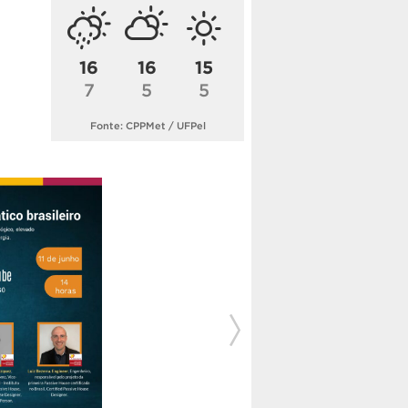
16
16
15
7
5
5
Fonte: CPPMet / UFPel