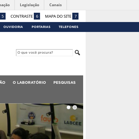
mação
Legislação
Canais
5
CONTRASTE
6
MAPA DO SITE
7
OUVIDORIA
PORTARIAS
TELEFONES
ÃO
O LABORATÓRIO
PESQUISAS