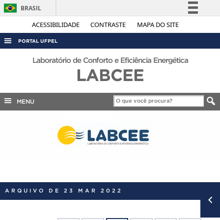
BRASIL
Simplifique!
ACESSIBILIDADE
CONTRASTE
MAPA DO SITE
Comunica BR
PORTAL UFPEL
Participe
ACESSO À INFORMAÇÃO
Laboratório de Conforto e Eficiência Energética
Acesso à informação
LABCEE
AUDITORIA
Legislação
COBALTO
Canais
MENU
CONCURSOS
EDITAIS
INTERNACIONAL
OUVIDORIA
PORTARIAS
ARQUIVO DE 23 MAR 2022
TELEFONES