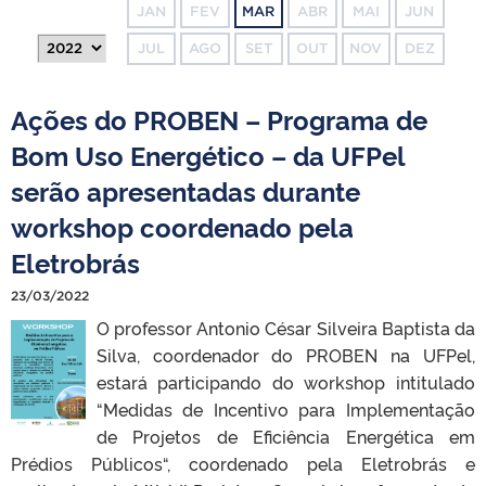
JAN
FEV
MAR
ABR
MAI
JUN
JUL
AGO
SET
OUT
NOV
DEZ
Ações do PROBEN – Programa de
Bom Uso Energético – da UFPel
serão apresentadas durante
workshop coordenado pela
Eletrobrás
23/03/2022
O professor Antonio César Silveira Baptista da
Silva, coordenador do PROBEN na UFPel,
estará participando do workshop intitulado
“Medidas de Incentivo para Implementação
de Projetos de Eficiência Energética em
Prédios Públicos“, coordenado pela Eletrobrás e