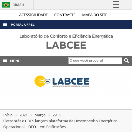
BRASIL
Simplifique!
ACESSIBILIDADE
CONTRASTE
MAPA DO SITE
Comunica BR
PORTAL UFPEL
Participe
ACESSO À INFORMAÇÃO
Laboratório de Conforto e Eficiência Energética
Acesso à informação
LABCEE
AUDITORIA
Legislação
COBALTO
Canais
MENU
CONCURSOS
EDITAIS
INTERNACIONAL
OUVIDORIA
PORTARIAS
Início
2021
Março
29
TELEFONES
Eletrobrás e CBCS lançam plataforma de Desempenho Energético
Operacional – DEO – em Edificações