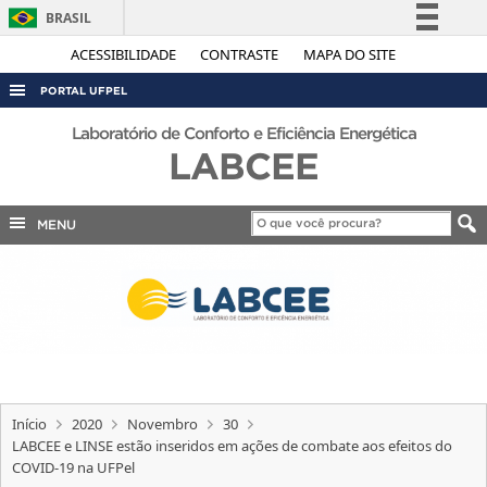
BRASIL
Simplifique!
ACESSIBILIDADE
CONTRASTE
MAPA DO SITE
Comunica BR
PORTAL UFPEL
Participe
ACESSO À INFORMAÇÃO
Laboratório de Conforto e Eficiência Energética
Acesso à informação
LABCEE
AUDITORIA
Legislação
COBALTO
Canais
MENU
CONCURSOS
EDITAIS
INTERNACIONAL
OUVIDORIA
PORTARIAS
Início
2020
Novembro
30
TELEFONES
LABCEE e LINSE estão inseridos em ações de combate aos efeitos do
COVID-19 na UFPel