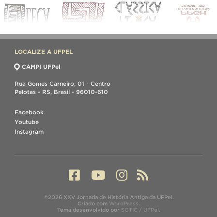
LOCALIZE A UFPEL
CAMPI UFPel
Rua Gomes Carneiro, 01 - Centro
Pelotas - RS, Brasil - 96010-610
Facebook
Youtube
Instagram
©2026 XXV Jornada de História Antiga da UFPel.
Criado com
WordPress
.
Tema desenvolvido por
SGTIC / UFPel
.