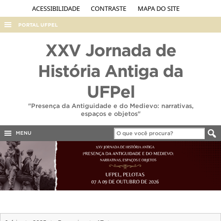
ACESSIBILIDADE
CONTRASTE
MAPA DO SITE
PORTAL UFPEL
ACESSO À INFORMAÇÃO
XXV Jornada de
AUDITORIA
História Antiga da
COBALTO
UFPel
CONCURSOS
"Presença da Antiguidade e do Medievo: narrativas,
EDITAIS
espaços e objetos"
INTERNACIONAL
MENU
OUVIDORIA
PORTARIAS
TELEFONES