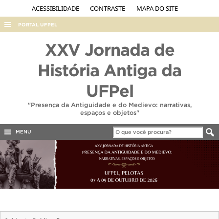
ACESSIBILIDADE
CONTRASTE
MAPA DO SITE
PORTAL UFPEL
ACESSO À INFORMAÇÃO
XXV Jornada de
AUDITORIA
História Antiga da
COBALTO
UFPel
CONCURSOS
"Presença da Antiguidade e do Medievo: narrativas,
EDITAIS
espaços e objetos"
INTERNACIONAL
MENU
OUVIDORIA
PORTARIAS
TELEFONES