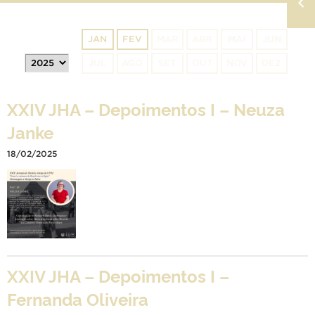
JAN
FEV
MAR
ABR
MAI
JUN
JUL
AGO
SET
OUT
NOV
DEZ
XXIV JHA – Depoimentos I – Neuza
Janke
18/02/2025
XXIV JHA – Depoimentos I –
Fernanda Oliveira