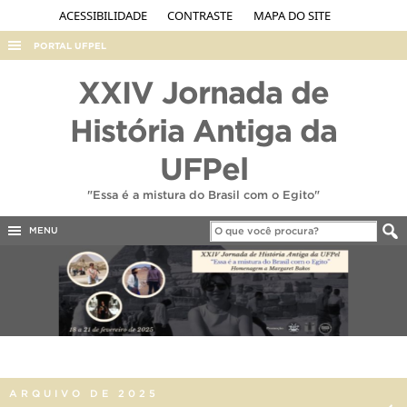
ACESSIBILIDADE
CONTRASTE
MAPA DO SITE
PORTAL UFPEL
ACESSO À INFORMAÇÃO
XXIV Jornada de
AUDITORIA
História Antiga da
COBALTO
UFPel
CONCURSOS
"Essa é a mistura do Brasil com o Egito"
EDITAIS
MENU
INTERNACIONAL
OUVIDORIA
PORTARIAS
TELEFONES
ARQUIVO DE 2025