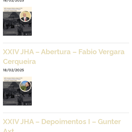
18/02/2025
XXIV JHA – Abertura – Fabio Vergara
Cerqueira
18/02/2025
XXIV JHA – Depoimentos I – Gunter
Axt