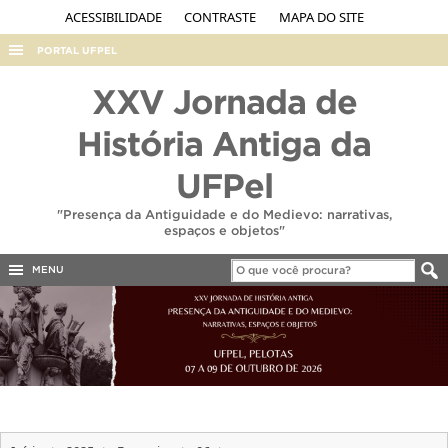
ACESSIBILIDADE
CONTRASTE
MAPA DO SITE
PORTAL UFPEL
ACESSO À INFORMAÇÃO
XXV Jornada de
AUDITORIA
História Antiga da
COBALTO
UFPel
CONCURSOS
"Presença da Antiguidade e do Medievo: narrativas,
EDITAIS
espaços e objetos"
INTERNACIONAL
MENU
OUVIDORIA
PORTARIAS
TELEFONES