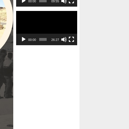
00:00
09:55
Tocador
de
vídeo
00:00
26:27