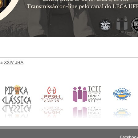
ia
XXIV JHA
.
Faceboo