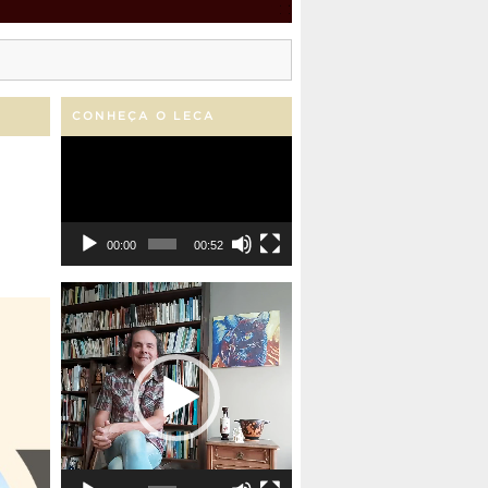
CONHEÇA O LECA
Tocador
de
vídeo
00:00
00:52
Tocador
de
vídeo