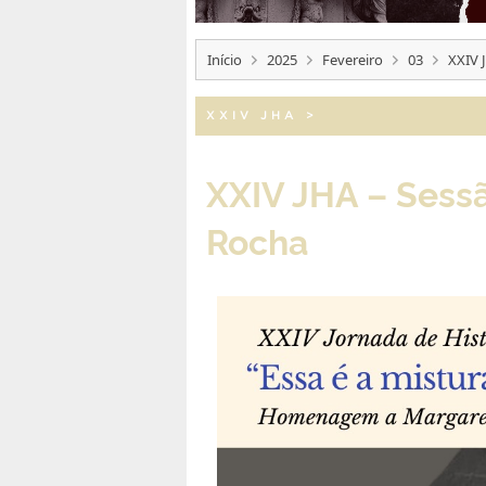
Início
2025
Fevereiro
03
XXIV 
XXIV JHA
>
XXIV JHA – Sessã
Rocha