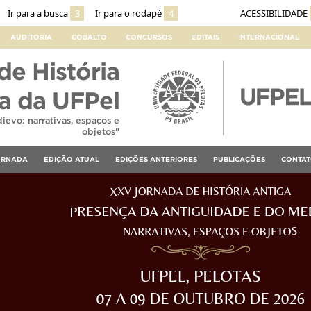
Ir para a busca
3
Ir para o rodapé
4
ACESSIBILIDADE
AUDITORIA
COBALTO
CONCURSOS
EDITAIS
INTERNACIONAL
e História
a da UFPel
evo: narrativas, espaços e
objetos"
ORNADA
EDIÇÃO ATUAL
EDIÇÕES ANTERIORES
PUBLICAÇÕES
CONTA