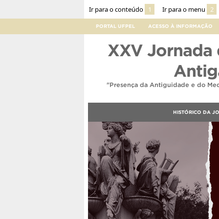
Ir para o conteúdo
1
Ir para o menu
2
PORTAL UFPEL
ACESSO À INFORMAÇÃO
XXV Jornada d
Antig
"Presença da Antiguidade e do Medi
HISTÓRICO DA J