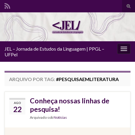
Alte
form
Search for:
de
pesq
JEL – Jornada de Estudos da Linguagem | PPGL –
Alter
UFPel
nave
ARQUIVO POR TAG:
#PESQUISAEMLITERATURA
Conheça nossas linhas de
AGO
22
pesquisa!
Arquivado sob
Notícias