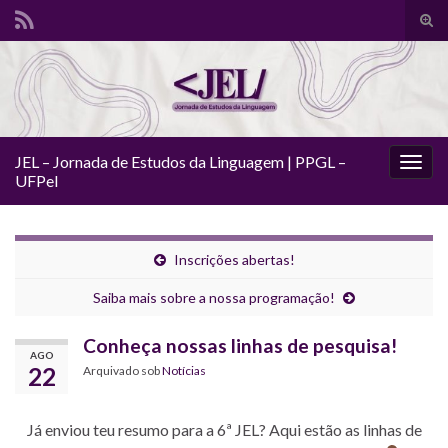
Alte
form
Search for:
de
pesq
JEL – Jornada de Estudos da Linguagem | PPGL –
Alter
UFPel
nave
Inscrições abertas!
Saiba mais sobre a nossa programação!
Conheça nossas linhas de pesquisa!
AGO
22
Arquivado sob
Notícias
Já enviou teu resumo para a 6ª JEL? Aqui estão as linhas de