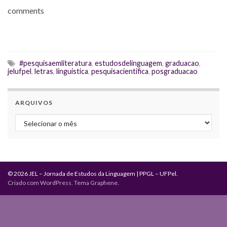
comments
#pesquisaemliteratura
,
estudosdelinguagem
,
graduacao
,
jelufpel
,
letras
,
linguistica
,
pesquisacientifica
,
posgraduacao
ARQUIVOS
Arquivos
© 2026 JEL – Jornada de Estudos da Linguagem | PPGL – UFPel.
Criado com
WordPress
. Tema
Graphene
.