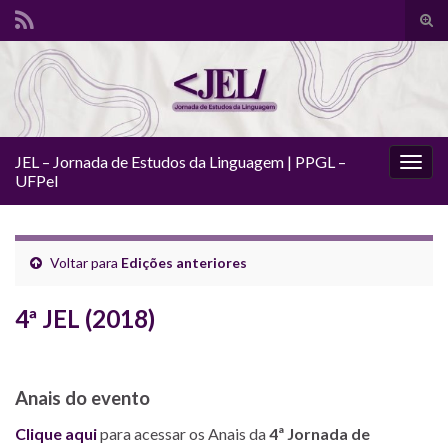
Alte
form
Search for:
de
pesq
JEL – Jornada de Estudos da Linguagem | PPGL –
Alter
UFPel
nave
Voltar para
Edições anteriores
4ª JEL (2018)
Anais do evento
Clique aqui
para acessar os Anais da
4ª Jornada de