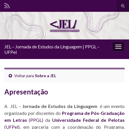
Alte
form
Search for:
de
pesq
JEL – Jornada de Estudos da Linguagem | PPGL –
Alter
UFPel
nave
Voltar para
Sobre a JEL
Apresentação
A JEL –
Jornada de Estudos da Linguagem
é um evento
organizado por discentes do
Programa de Pós-Graduação
em Letras
(PPGL)
da
Universidade Federal de Pelotas
(UFPel)
, em parceria com a coordenação do Programa.