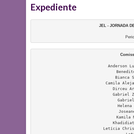
Expediente
JEL - JORNADA 
Anderson Lu
Benedit
Bianca S
Camila Aleja
Dirceu Ar
Gabriel Z
⁠Gabrie
Helena 
Josean
⁠Kamila 
⁠Khadidia
Letícia Chris