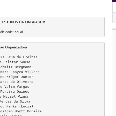
DE ESTUDOS DA LINGUAGEM
ís Brum de Freitas

o Salazar Sousa

chmitz Bergmann

ndra Loayza Villena

no Krüger Junior

ardo de Oliveira

le Valim Vargas

Pereira Quines

e Maciel Viana

Mendes da Silva

tou Nanky (Lucia)

ostomo Bortt Moreira
