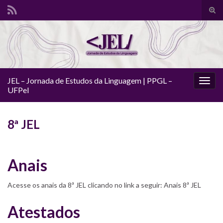
Alte
form
Search for:
de
pesq
JEL – Jornada de Estudos da Linguagem | PPGL –
Alter
UFPel
nave
8ª JEL
Anais
Acesse os anais da 8ª JEL clicando no link a seguir: Anais 8ª JEL
Atestados