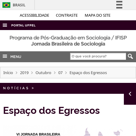
BRASIL
Simplifique!
ACESSIBILIDADE
CONTRASTE
MAPA DO SITE
Comunica BR
PORTAL UFPEL
Participe
ACESSO À INFORMAÇÃO
Programa de Pós-Graduação em Sociologia / IFISP
Acesso à informação
Jornada Brasileira de Sociologia
AUDITORIA
Legislação
MENU
COBALTO
Canais
CONCURSOS
Início
2019
Outubro
07
Espaço dos Egressos
EDITAIS
INTERNACIONAL
NOTÍCIAS
>
OUVIDORIA
Espaço dos Egressos
PORTARIAS
TELEFONES