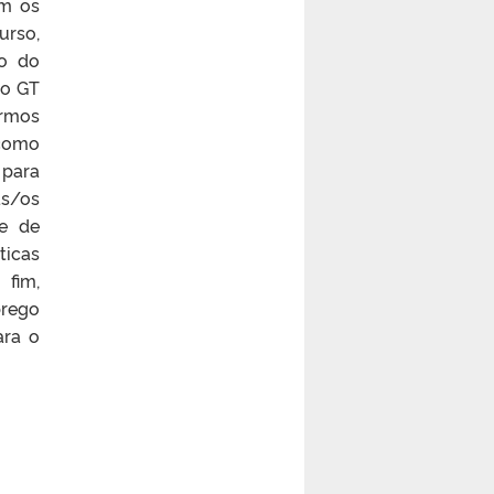
om os
urso,
ão do
 o GT
ermos
 como
 para
s/os
 e de
ticas
 fim,
prego
ara o