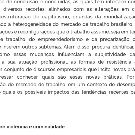
e de conclusão e concluídas, as quais têm interface c
 diversos recortes, alinhados com as alterações em c
estruturação do capitalismo, oriundas da mundializaç
ando a heterogeneidade do mercado de trabalho brasileiro,
urações e reconfigurações que o trabalho assume, seja em t
s de trabalho, do empreendedorismo e da precarização
e inserem outros subtemas. Além disso, procura identificar,
omo essas mudanças influenciam a subjetividade da
a sua atuação profissional, as formas de resistência
 conjunto de discursos empresariais que incita novas prá
eressar conhecer quais são essas novas práticas. Por
ção do mercado de trabalho, em um contexto de desem
re quais os possíveis impactos das tendências recentes p
re violência e criminalidade