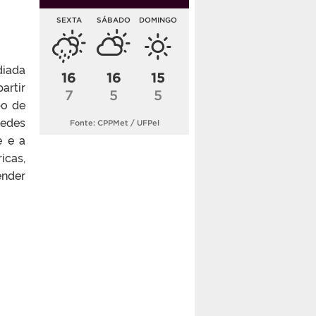
SEXTA
SÁBADO
DOMINGO
diada
16
16
15
artir
7
5
5
po de
redes
Fonte: CPPMet / UFPel
e e a
icas,
ender