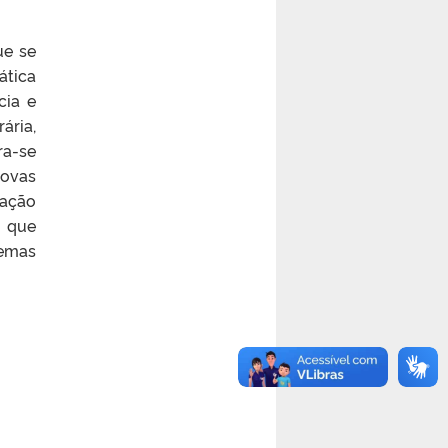
ue se
ática
cia e
ária,
ra-se
ovas
ração
, que
temas