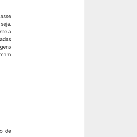
lasse
seja,
nte a
nadas
agens
tumam
ão de