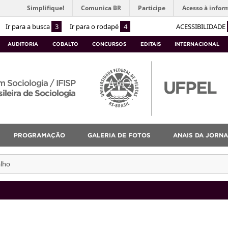
Simplifique!
Comunica BR
Participe
Acesso à infor
Ir para a busca
3
Ir para o rodapé
4
ACESSIBILIDADE
AUDITORIA
COBALTO
CONCURSOS
EDITAIS
INTERNACIONAL
 Sociologia / IFISP
ileira de Sociologia
PROGRAMAÇÃO
GALERIA DE FOTOS
ANAIS DA JORNA
alho