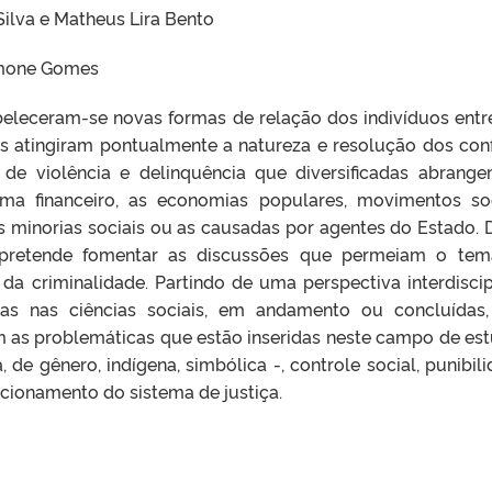
Silva e Matheus Lira Bento
Simone Gomes
eleceram-se novas formas de relação dos indivíduos entre
s atingiram pontualmente a natureza e resolução dos conf
 de violência e delinquência que diversificadas abrang
ema financeiro, as economias populares, movimentos soc
 as minorias sociais ou as causadas por agentes do Estado. 
 pretende fomentar as discussões que permeiam o te
 da criminalidade. Partindo de uma perspectiva interdiscipl
adas nas ciências sociais, em andamento ou concluídas
m as problemáticas que estão inseridas neste campo de es
a, de gênero, indígena, simbólica -, controle social, punibili
ncionamento do sistema de justiça.