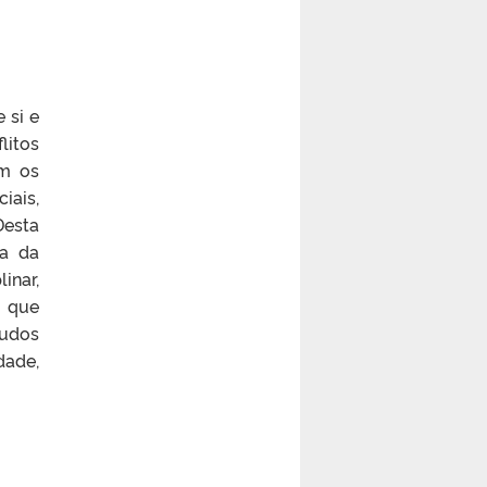
 si e
litos
em os
iais,
Desta
ma da
inar,
, que
tudos
dade,