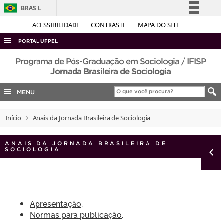
BRASIL
Simplifique!
ACESSIBILIDADE
CONTRASTE
MAPA DO SITE
Comunica BR
PORTAL UFPEL
Participe
ACESSO À INFORMAÇÃO
Programa de Pós-Graduação em Sociologia / IFISP
Acesso à informação
Jornada Brasileira de Sociologia
AUDITORIA
Legislação
MENU
COBALTO
Canais
CONCURSOS
Início
Anais da Jornada Brasileira de Sociologia
EDITAIS
INTERNACIONAL
ANAIS DA JORNADA BRASILEIRA DE
SOCIOLOGIA
OUVIDORIA
PORTARIAS
TELEFONES
Apresentação
.
Normas para publicação
.