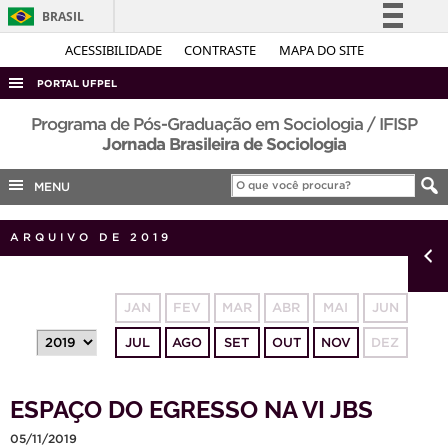
BRASIL
Simplifique!
ACESSIBILIDADE
CONTRASTE
MAPA DO SITE
Comunica BR
PORTAL UFPEL
Participe
ACESSO À INFORMAÇÃO
Programa de Pós-Graduação em Sociologia / IFISP
Acesso à informação
Jornada Brasileira de Sociologia
AUDITORIA
Legislação
MENU
COBALTO
Canais
CONCURSOS
ARQUIVO DE 2019
EDITAIS
INTERNACIONAL
JAN
FEV
MAR
ABR
MAI
JUN
OUVIDORIA
JUL
AGO
SET
OUT
NOV
DEZ
PORTARIAS
TELEFONES
ESPAÇO DO EGRESSO NA VI JBS
05/11/2019