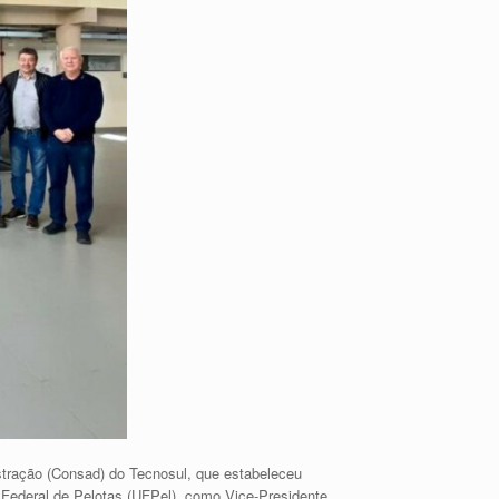
istração (Consad) do Tecnosul, que estabeleceu
Federal de Pelotas (UFPel), como Vice-Presidente.