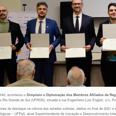
13h45, aconteceu o
Simpósio e Diplomação dos Membros Afiliados da Regi
do Rio Grande do Sul (UFRGS), situada à rua Engenheiro Luiz Englert, s/n, Po
ores de destaque na ciência dos estados sulistas, eleitos no final de 2021
lógicas – UFPel), atual Superintendente de Inovação e Desenvolvimento Inter