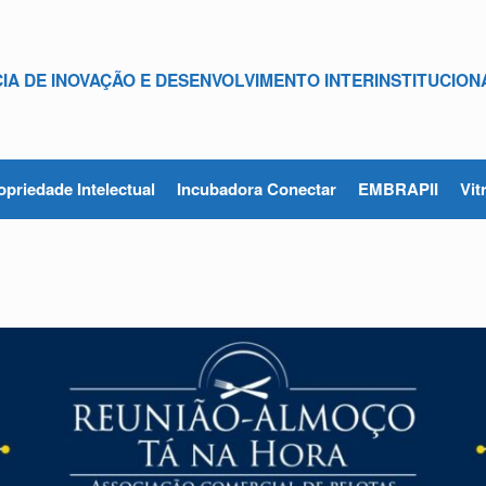
IA DE INOVAÇÃO E DESENVOLVIMENTO INTERINSTITUCION
opriedade Intelectual
Incubadora Conectar
EMBRAPII
Vit