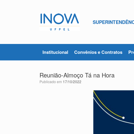
Skip
to
content
SUPERINTENDÊNC
Institucional
Convênios e Contratos
Pr
Reunião-Almoço Tá na Hora
Publicado em
17/10/2022