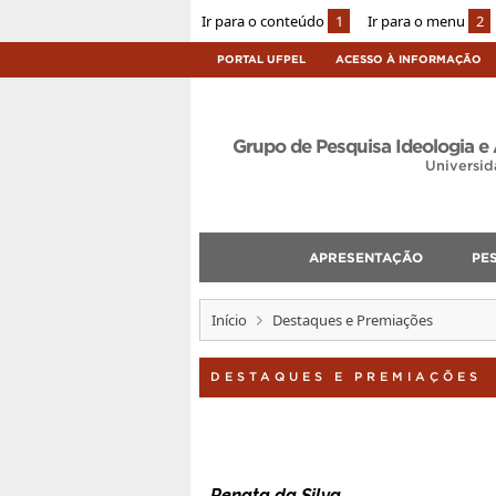
Ir para o conteúdo
1
Ir para o menu
2
PORTAL UFPEL
ACESSO À INFORMAÇÃO
Grupo de Pesquisa Ideologia e 
Universid
APRESENTAÇÃO
PE
Início
Destaques e Premiações
DESTAQUES E PREMIAÇÕES
Renata da Silva