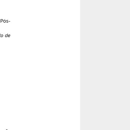
 Pós-
to de