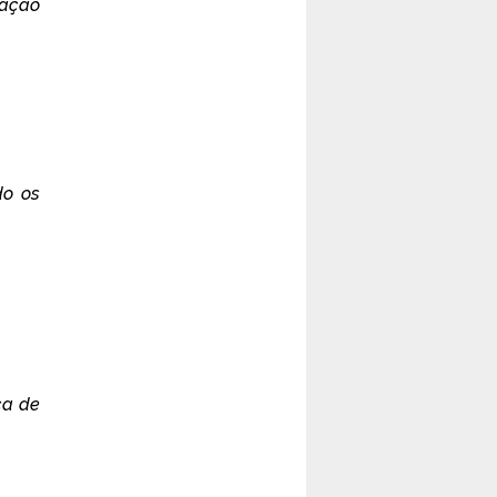
cação
do os
ca de