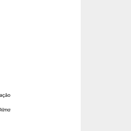
iação
Dilma