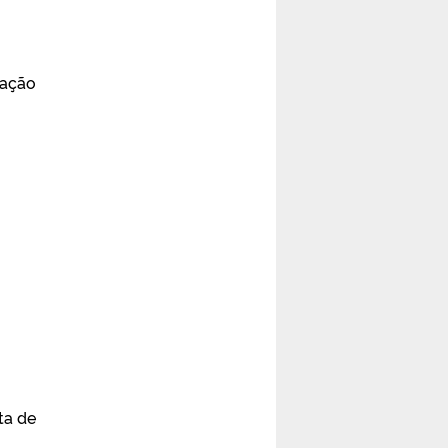
tação
ta de