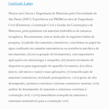
Currículo Lattes
Doutor em Ciência e Engenharia de Materiais pela Universidade de
São Paulo (2007). Experiência em P&D&I na área de Engenharia
Civil (Estruturas, Construção Civil e Gestão da Construção) e de
Materiais, principalmente em materiais hidrofílicos de natureza
inorgânica. Recentemente, tem se dedicado às seguintes linhas de
pesquisa: (i) adesão dos materiais cimentícios, com ênfase no papel da
água confinada em camadas nanométricas na resistência mecânica de
tais materiais; (ii) nova geração de biomateriais, com importantes
aplicações em odontologia e ortopedia; (iii) desenvolvimento de
dispositivos
para regeneração do aparelho locomotor; (iv) sílica
(micro, sub-micro e nano) e suas aplicações; (v) tenacificação de
materiais cimentícios, incluindo petroquímicos; e (vi) gesso de alto
desempenho, produtos correlatos e sistema construtivo inerente; (vii)
análise de desempenho de materiais e estruturas correlatas à
construção civil; e (viii) manufatura avançada de materiais e
estruturas sustentáveis para a construção civil.