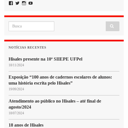
Facebook
Twitter
Instagram
YouTube
Search for:
NOTÍCIAS RECENTES
Hisales presente na 10ª SIIEPE UFPel
18/11/2024
Exposição “100 anos de cadernos escolares de alunos:
uma história escrita pelo Hisales”
19/09/2024
Atendimento ao público no Hisales – até final de
agosto/2024
18/07/2024
18 anos de Hisales