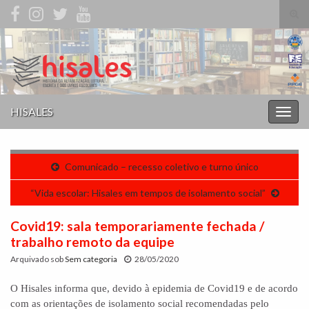
Alte
form
Search for:
de
pesq
HISALES
Alter
nave
Comunicado – recesso coletivo e turno único
“Vida escolar: Hisales em tempos de isolamento social”
Covid19: sala temporariamente fechada /
trabalho remoto da equipe
Arquivado sob
Sem categoria
28/05/2020
O Hisales informa que, devido à epidemia de Covid19 e de acordo
com as orientações de isolamento social recomendadas pelo