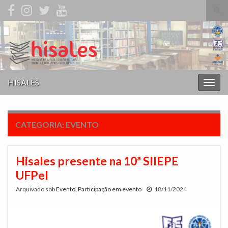
Alte
form
Search for:
de
pesq
HISALES
Alter
nave
CATEGORIA:
EVENTO
Hisales presente na 10ª SIIEPE
UFPel
Arquivado sob
Evento
,
Participação em evento
18/11/2024