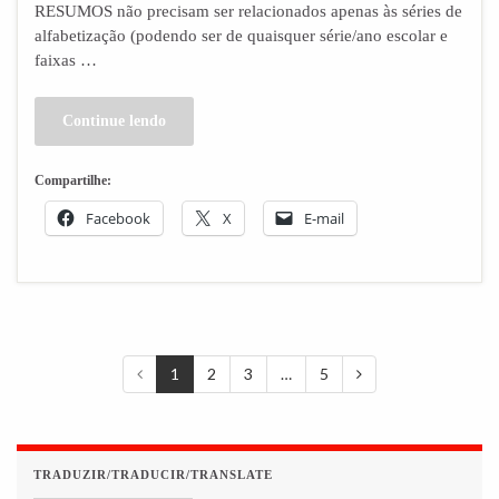
RESUMOS não precisam ser relacionados apenas às séries de
alfabetização (podendo ser de quaisquer série/ano escolar e
faixas …
Continue lendo
Compartilhe:
Facebook
X
E-mail
1
2
3
…
5
TRADUZIR/TRADUCIR/TRANSLATE