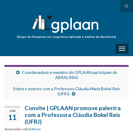
Alte
form
Search for:
de
pesq
Alter
nave
Coordenadora e membro do GPLAAN participam do
ABRALIN50
Sobre o evento com a Professora Cláudia Maria Bokel Reis
(UFRJ)
Convite | GPLAAN promove palestra
JUN
com a Professora Cláudia Bokel Reis
11
(UFRJ)
Arquivado sob
Notícias