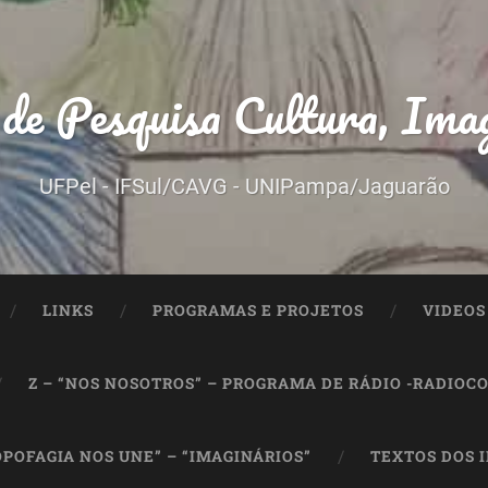
 Pesquisa Cultura, Imag
UFPel - IFSul/CAVG - UNIPampa/Jaguarão
LINKS
PROGRAMAS E PROJETOS
VIDEOS
Z – “NOS NOSOTROS” – PROGRAMA DE RÁDIO -RADIOC
OPOFAGIA NOS UNE” – “IMAGINÁRIOS”
TEXTOS DOS 