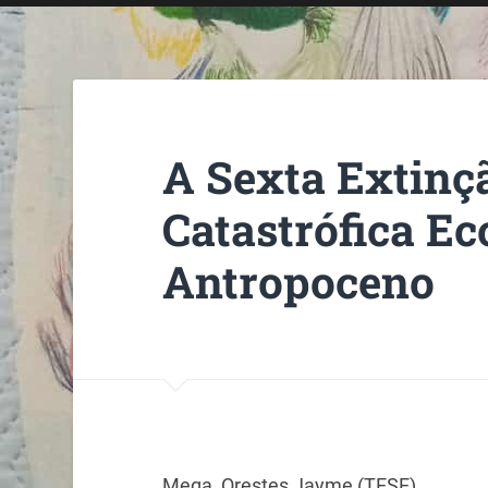
A Sexta Extinç
Catastrófica Ec
Antropoceno
Mega, Orestes Jayme (TESE)