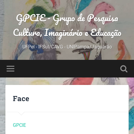
GPCIE - Grupo de Pesquisa
Cultura, Imaginário e Educação
UFPel - IFSul/CAVG - UNIPampa/Jaguarão
Face
GPCIE