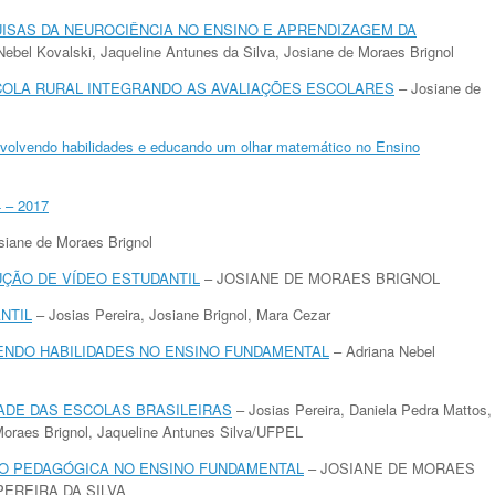
ISAS DA NEUROCIÊNCIA NO ENSINO E APRENDIZAGEM DA
ebel Kovalski, Jaqueline Antunes da Silva, Josiane de Moraes Brignol
COLA RURAL INTEGRANDO AS AVALIAÇÕES ESCOLARES
– Josiane de
olvendo habilidades e educando um olhar matemático no Ensino
– 2017
siane de Moraes Brignol
ÇÃO DE VÍDEO ESTUDANTIL
– JOSIANE DE MORAES BRIGNOL
NTIL
– Josias Pereira, Josiane Brignol, Mara Cezar
ENDO HABILIDADES NO ENSINO FUNDAMENTAL
– Adriana Nebel
ADE DAS ESCOLAS BRASILEIRAS
– Josias Pereira, Daniela Pedra Mattos,
Moraes Brignol, Jaqueline Antunes Silva/UFPEL
ÃO PEDAGÓGICA NO ENSINO FUNDAMENTAL
– JOSIANE DE MORAES
PEREIRA DA SILVA