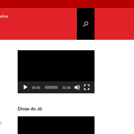
cados
Tocador
de
vídeo
00:00
01:56
Dicas do Jô
Tocador
O
de
vídeo