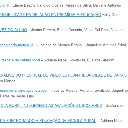
cional
. Eliane Beatriz Candido; Josias Pereira da Silva; Danielle Antunes
OSSIBILIDADE NA RELAÇÃO ENTRE MÍDIA E EDUCAÇÃO
Kelly Demo
 VEZ DO ALUNO
– Josias Pereira, Eliane Candido, Vania Dal Pont, Viviane
escolar do meio rural
– Josiane de Moraes Brignol, Jaqueline Antunes Silva,
resgate da cultura local
– Adriana Nebel Kovalscki, Elisiane Strelow
NÁLISE DO I FESTIVAL DE VÍDEO ESTUDANTIL DA CIDADE DE CAPÃO
ra Mattos
cesso de ensino-aprendizagem
– Josias Pereira, Adriana Kovalscki, Jaqueline
 Peres de Jesus Lino
COLA RURAL INTEGRANDO AS AVALIAÇÕES ESCOLARES
– Josiane de
RA E INTEGRANDO A EDUCAÇÃO DA ESCOLA RURAL
– Adriana Nebel