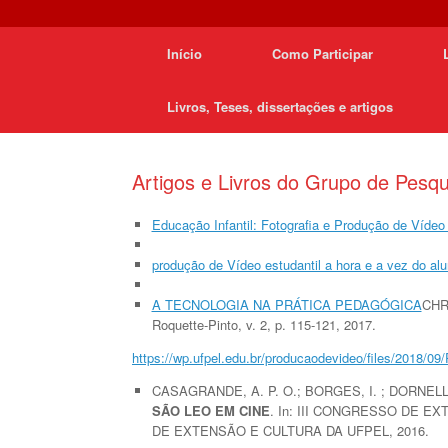
Início
Como Participar
Livros, Teses, dissertações e artigos
Artigos e Livros do Grupo de Pesqu
Educação Infantil: Fotografia e Produção de Vídeo
produção de Vídeo estudantil a hora e a vez do al
A TECNOLOGIA NA PRÁTICA PEDAGÓGICA
CHR
Roquette-Pinto, v. 2, p. 115-121, 2017.
https://wp.ufpel.edu.br/producaodevideo/files/2018/09
CASAGRANDE, A. P. O.; BORGES, I. ; DORNELLE
SÃO LEO EM CINE
. In: III CONGRESSO DE EX
DE EXTENSÃO E CULTURA DA UFPEL, 2016.