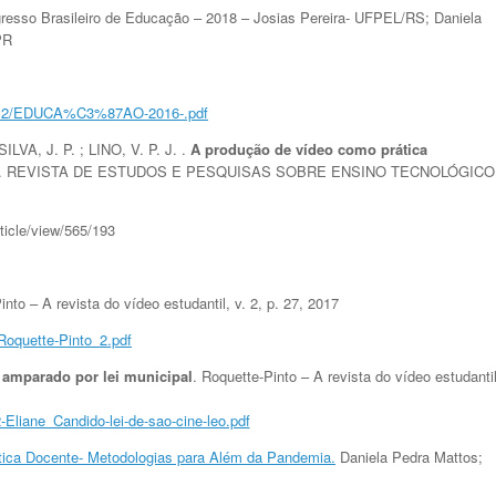
esso Brasileiro de Educação – 2018 – Josias Pereira- UFPEL/RS; Daniela
PR
016/12/EDUCA%C3%87AO-2016-.pdf
ILVA, J. P. ; LINO, V. P. J. .
A produção de vídeo como prática
.. REVISTA DE ESTUDOS E PESQUISAS SOBRE ENSINO TECNOLÓGICO
ticle/view/565/193
into – A revista do vídeo estudantil, v. 2, p. 27, 2017
/Roquette-Pinto_2.pdf
 amparado por lei municipal
. Roquette-Pinto – A revista do vídeo estudantil
2-Eliane_Candido-lei-de-sao-cine-leo.pdf
tica Docente- Metodologias para Além da Pandemia.
Daniela Pedra Mattos;