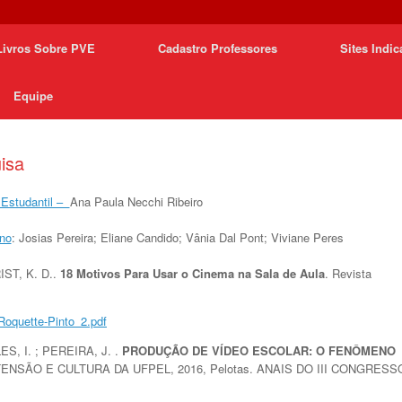
Livros Sobre PVE
Cadastro Professores
Sites Indi
Equipe
isa
 Estudantil –
Ana Paula Necchi Ribeiro
uno
: Josias Pereira; Eliane Candido; Vânia Dal Pont; Viviane Peres
IST, K. D..
18 Motivos Para Usar o Cinema na Sala de Aula
. Revista
/Roquette-Pinto_2.pdf
S, I. ; PEREIRA, J. .
PRODUÇÃO DE VÍDEO ESCOLAR: O FENÔMENO
TENSÃO E CULTURA DA UFPEL, 2016, Pelotas. ANAIS DO III CONGRESS