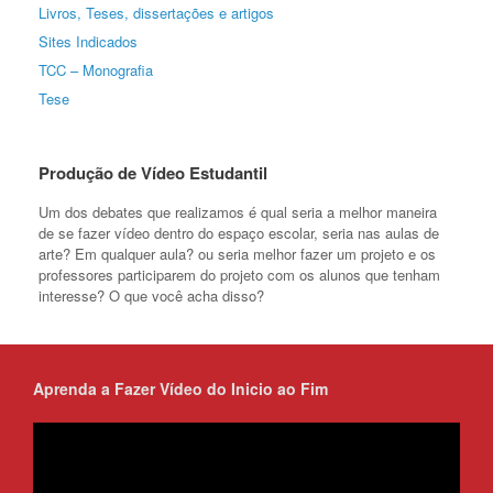
Livros, Teses, dissertações e artigos
Sites Indicados
TCC – Monografia
Tese
Produção de Vídeo Estudantil
Um dos debates que realizamos é qual seria a melhor maneira
de se fazer vídeo dentro do espaço escolar, seria nas aulas de
arte? Em qualquer aula? ou seria melhor fazer um projeto e os
professores participarem do projeto com os alunos que tenham
interesse? O que você acha disso?
Aprenda a Fazer Vídeo do Inicio ao Fim
Tocador
de
vídeo