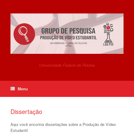
Skip
to
content
Universidade Federal de Pelotas
Menu
Dissertação
Aqui você encontra dissertações sobre a Produção de Vídeo
Estudantil