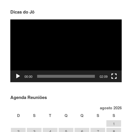
Dicas do Jô
Tocador
de
vídeo
00:00
02:09
Agenda Reuniões
agosto 2026
D
S
T
Q
Q
S
S
1
2
3
4
5
6
7
8