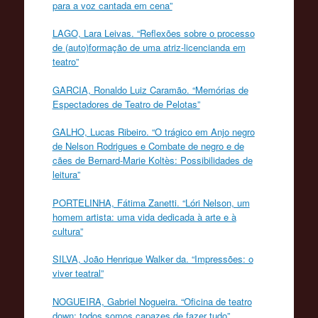
para a voz cantada em cena”
LAGO, Lara Leivas. “Reflexões sobre o processo
de (auto)formação de uma atriz-licencianda em
teatro”
GARCIA, Ronaldo Luiz Caramão. “Memórias de
Espectadores de Teatro de Pelotas”
GALHO, Lucas Ribeiro. “O trágico em Anjo negro
de Nelson Rodrigues e Combate de negro e de
cães de Bernard-Marie Koltès: Possibilidades de
leitura”
PORTELINHA, Fátima Zanetti. “Lóri Nelson, um
homem artista: uma vida dedicada à arte e à
cultura”
SILVA, João Henrique Walker da. “Impressões: o
viver teatral”
NOGUEIRA, Gabriel Nogueira. “Oficina de teatro
down: todos somos capazes de fazer tudo”