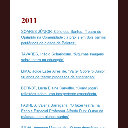
conteúdo
2011
SOARES JÚNIOR, Célio dos Santos. “Teatro do
Oprimido na Comunidade : á práxis em dois bairros
periféricos da cidade de Pelotas”.
TAVARES, Inácio Schardosim. “Algumas imagens
sobre teatro na educação”
LIMA, Joice Ester Aires de. “Valter Sobreiro Junior,
50 anos de teatro: processos de encenação”
BERNDT, Lucia Elaine Carvalho. “Como jogar?
reflexões sobre uma inexperiente experiência.
FABRES, Valéria Barragana. “O fazer teatral na
Escola Especial Professor Alfredo Dub: O uso da
máscara com alunos surdos”
SILVA, Vanessa Martins da. “O jogo dramático e o