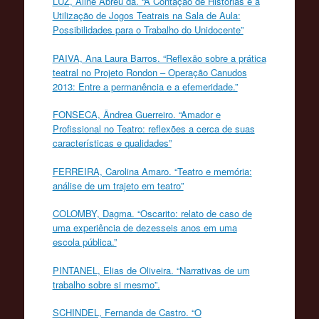
LUZ, Aline Abreu da. “A Contação de Histórias e a
Utilização de Jogos Teatrais na Sala de Aula:
Possibilidades para o Trabalho do Unidocente”
PAIVA, Ana Laura Barros. “Reflexão sobre a prática
teatral no Projeto Rondon – Operação Canudos
2013: Entre a permanência e a efemeridade.”
FONSECA, Ândrea Guerreiro. “Amador e
Profissional no Teatro: reflexões a cerca de suas
características e qualidades”
FERREIRA, Carolina Amaro. “Teatro e memória:
análise de um trajeto em teatro”
COLOMBY, Dagma. “Oscarito: relato de caso de
uma experiência de dezesseis anos em uma
escola pública.”
PINTANEL, Elias de Oliveira. “Narrativas de um
trabalho sobre si mesmo”.
SCHINDEL, Fernanda de Castro. “O