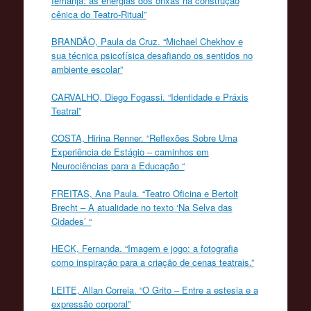
Iemanjá: as energias dos orixás na construção
cênica do Teatro-Ritual”
BRANDÃO, Paula da Cruz. “Michael Chekhov e
sua técnica psicofísica desafiando os sentidos no
ambiente escolar”
CARVALHO, Diego Fogassi. “Identidade e Práxis
Teatral”
COSTA, Hirina Renner. “Reflexões Sobre Uma
Experiência de Estágio – caminhos em
Neurociências para a Educação “
FREITAS, Ana Paula. “Teatro Oficina e Bertolt
Brecht – A atualidade no texto ‘Na Selva das
Cidades’ “
HECK, Fernanda. “Imagem e jogo: a fotografia
como inspiração para a criação de cenas teatrais.”
LEITE, Allan Correia. “O Grito – Entre a estesia e a
expressão corporal”