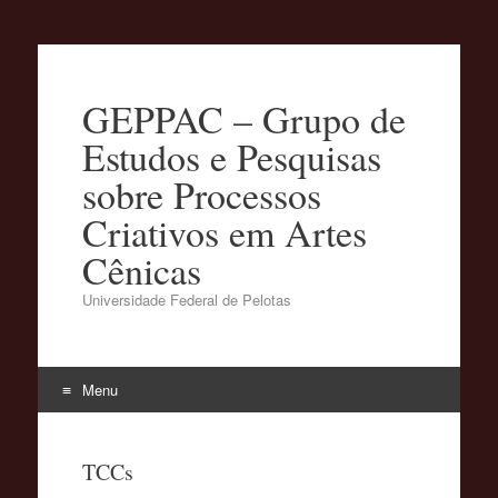
GEPPAC – Grupo de
Estudos e Pesquisas
sobre Processos
Criativos em Artes
Cênicas
Universidade Federal de Pelotas
Menu
Pular
para
TCCs
o