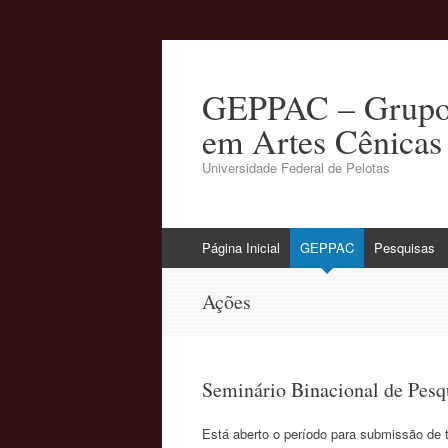
GEPPAC – Grupo d
em Artes Cênicas
Universidade Federal de Pelotas
Pular
Página Inicial
GEPPAC
Pesquisas
para
o
Ações
conteúdo
Seminário Binacional de Pesq
Está aberto o período para submissão