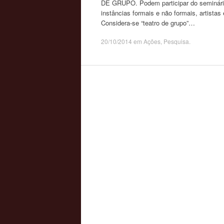
DE GRUPO. Podem participar do seminário
instâncias formais e não formais, artist
Considera-se “teatro de grupo”…
20/10/2014
em
Ações
,
Pesquisa
.