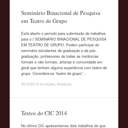
conteúdo
Seminário Binacional de Pesquisa
em Teatro de Grupo
Está aberto o período para submissão de trabalhos
para o I SEMINÁRIO BINACIONAL DE PESQUISA
EM TEATRO DE GRUPO. Podem participar do
seminário estudantes de graduação e de pós-
graduação, professores de todas as instâncias
formais e não formais, artistas e comunidade em
geral que tenham alguma experiência com teatro de
grupo. Considera-se “teatro de grupo”…
20/10/2014
em
Ações
,
Pesquisa
.
Textos do CIC 2014
No último CIC apresentamos dois trabalhos do que