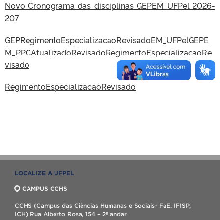
Novo Cronograma das disciplinas GEPEM_UFPel 2026-
207
GEP
RegimentoEspecializacaoRevisado
EM_UFPel
GEPE
M_PPCAtualizadoRevisado
RegimentoEspecializacaoRe
visado
RegimentoEspecializacaoRevisado
LOCALIZE A UFPEL
CAMPUS CCHS
CCHS (Campus das Ciências Humanas e Sociais- FaE. IFISP,
ICH) Rua Alberto Rosa, 154 – 2º andar