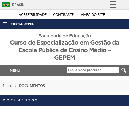
BRASIL
Simplifique!
ACESSIBILIDADE
CONTRASTE
MAPA DO SITE
Comunica BR
PORTAL UFPEL
Participe
ACESSO À INFORMAÇÃO
Faculdade de Educação
Acesso à informação
Curso de Especialização em Gestão da
AUDITORIA
Legislação
Escola Pública de Ensino Médio –
COBALTO
GEPEM
Canais
CONCURSOS
MENU
EDITAIS
INTERNACIONAL
Início
DOCUMENTOS
OUVIDORIA
DOCUMENTOS
PORTARIAS
TELEFONES