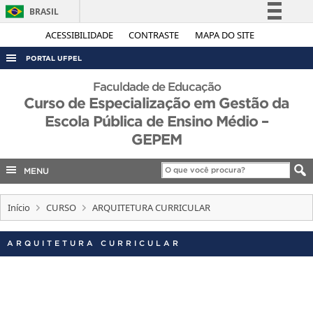
BRASIL
Simplifique!
ACESSIBILIDADE
CONTRASTE
MAPA DO SITE
Comunica BR
PORTAL UFPEL
Participe
ACESSO À INFORMAÇÃO
Faculdade de Educação
Acesso à informação
Curso de Especialização em Gestão da
AUDITORIA
Legislação
Escola Pública de Ensino Médio –
COBALTO
GEPEM
Canais
CONCURSOS
MENU
EDITAIS
INTERNACIONAL
Início
CURSO
ARQUITETURA CURRICULAR
OUVIDORIA
ARQUITETURA CURRICULAR
PORTARIAS
TELEFONES