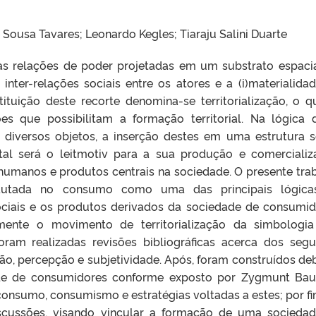
 Sousa Tavares; Leonardo Kegles; Tiaraju Salini Duarte
 as relações de poder projetadas em um substrato espacia
inter-relações sociais entre os atores e a (i)materialida
tuição deste recorte denomina-se territorialização, o q
ões que possibilitam a formação territorial. Na lógica 
diversos objetos, a inserção destes em uma estrutura s
al será o leitmotiv para a sua produção e comercializ
 humanos e produtos centrais na sociedade. O presente tra
pautada no consumo como uma das principais lógica
sociais e os produtos derivados da sociedade de consumid
ente o movimento de territorialização da simbologi
ram realizadas revisões bibliográficas acerca dos segu
ização, percepção e subjetividade. Após, foram construídos de
de de consumidores conforme exposto por Zygmunt Ba
consumo, consumismo e estratégias voltadas a estes; por fim
iscussões, visando vincular a formação de uma socieda