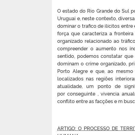
O estado do Rio Grande do Sul p
Uruguai e, neste contexto,
divers
a
dominar o trafico de ilícitos
entr
e 
f
orça que caracteriza a fronteir
organizado relacionado ao
tráfi
co
compreender o aumento nos índ
sentido, podemos constatar que 
dominam o crime organizado, pr
Porto Alegre e que, ao mesmo
l
ocalizados
nas regiões
interior
atualidade, um ponto de signif
por
conseguinte ,
vivencia anua
conflito entre as
facções
e m busca
ARTIGO: O PROCESSO DE TERR