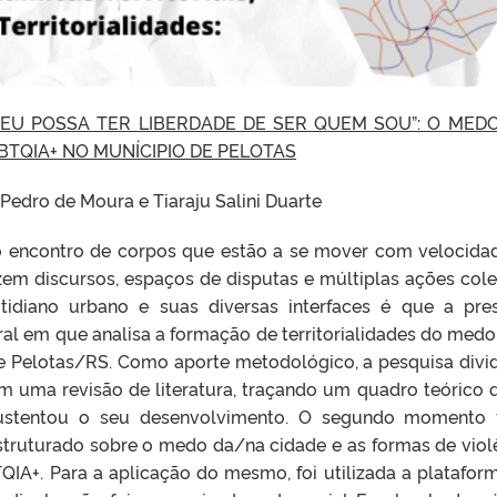
EU POSSA TER LIBERDADE DE SER QUEM SOU”: O MEDO
TQIA+ NO MUNÍCIPIO DE PELOTAS
Pedro de Moura e Tiaraju Salini Duarte
 o encontro de corpos que estão a se mover com velocida
zem discursos, espaços de disputas e múltiplas ações cole
otidiano urbano e suas diversas interfaces é que a pre
ral em que analisa a formação de territorialidades do medo
de Pelotas/RS. Como aporte metodológico, a pesquisa divi
em uma revisão de literatura, traçando um quadro teórico 
sustentou o seu desenvolvimento. O segundo momento 
struturado sobre o medo da/na cidade e as formas de viol
IA+. Para a aplicação do mesmo, foi utilizada a platafor