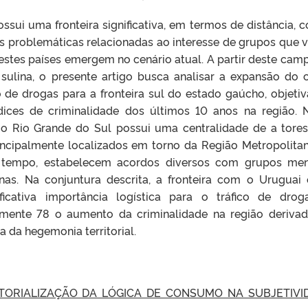
ossui um
a fronteira significativa, em
term
os de distância, 
s
problemáticas relacionadas ao interesse de grupos que 
estes países emergem no cenário atual. A partir deste cam
a sulina, o presente artigo busca analisar a expansão do 
 de drogas para a fronteira sul do
estad
o gaúcho, objeti
ices de criminalidade dos últimos 10
anos na região. 
o Rio Gr
ande
do Sul possui uma centralidade de a tore
incipalmente localizados em torno da Região
Metropolit
a
 tempo, estabelecem ac
ordos diversos com grupos me
anas
. Na conjuntura
desc
rita
, a fronteira com o Uruguai 
icativa importância logística para o tráfico de drog
lmente
78
o aumento da criminalidade
na r
egião
derivad
 da hegemonia territorial.
ITORIALIZAÇÃO DA LÓGICA DE CONSUMO NA SUBJETIVI