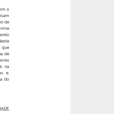
com o
visam
po de
crime
vando
Neste
s que
na
de
nores
é, na
as e,
a do
DADE