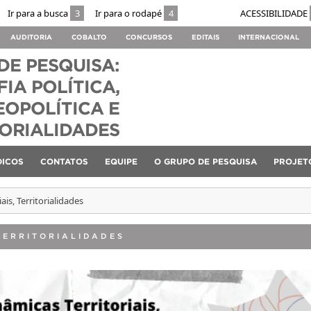
Ir para a busca
3
Ir para o rodapé
4
ACESSIBILIDADE
AUDITORIA
COBALTO
CONCURSOS
EDITAIS
INTERNACIONAL
DE PESQUISA:
IA POLÍTICA,
EOPOLÍTICA E
TORIALIDADES
DICOS
CONTATOS
EQUIPE
O GRUPO DE PESQUISA
PROJET
ais, Territorialidades
TERRITORIALIDADES