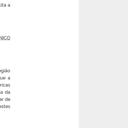
ita a
NICO
egião
que a
ricas
ia da
ar de
estes