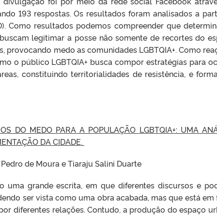
 divulgação foi por meio da rede social Facebook atrav
ando 193 respostas. Os resultados foram analisados a part
(AD). Como resultados podemos compreender que determi
buscam legitimar a posse não somente de recortes do e
s, provocando medo as comunidades LGBTQIA+. Como rea
mo o público LGBTQIA+ busca compor estratégias para o
eas, constituindo territorialidades de resistência, e form
IOS DO MEDO PARA A POPULAÇÃO LGBTQIA+: UMA ANÁ
MENTAÇÃO DA CIDADE.
 Pedro de Moura e Tiaraju Salini Duarte
o uma grande escrita, em que diferentes discursos e po
dendo ser vista como uma obra acabada, mas que está em 
por diferentes relações. Contudo, a produção do espaço u