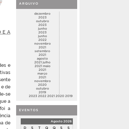
ARQUIVO
dezembro
2023
outubro
2023
junho
 E A
2023
junho
2022
novembro
2021
setembro
2021
agosto
2021
julho
des e
2021
maio
2021
tivas
março
2021
sente
novembro
2020
 e de
outubro
de-se
2019
2023
2022
2021
2020
2019
que a
foi a
EVENTOS
ência
ma de
Agosto 2026
D
S
T
Q
Q
S
S