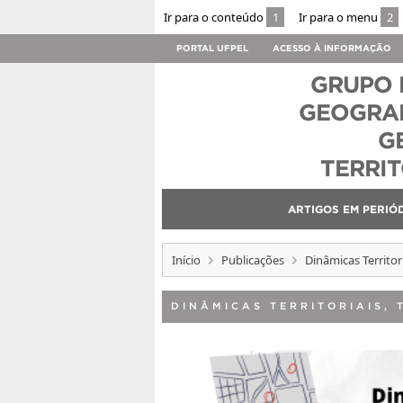
Ir para o conteúdo
1
Ir para o menu
2
PORTAL UFPEL
ACESSO À INFORMAÇÃO
GRUPO 
GEOGRAF
G
TERRI
ARTIGOS EM PERIÓ
Início
Publicações
Dinâmicas Territori
DINÂMICAS TERRITORIAIS, 