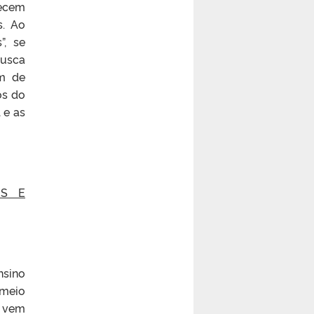
recem
s. Ao
”, se
busca
im de
os do
 e as
ES E
nsino
 meio
 vem