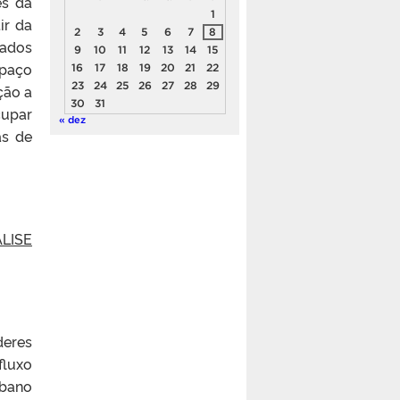
és da
1
ir da
2
3
4
5
6
7
8
nados
9
10
11
12
13
14
15
spaço
16
17
18
19
20
21
22
23
24
25
26
27
28
29
ção a
30
31
cupar
« dez
as de
LISE
deres
fluxo
rbano