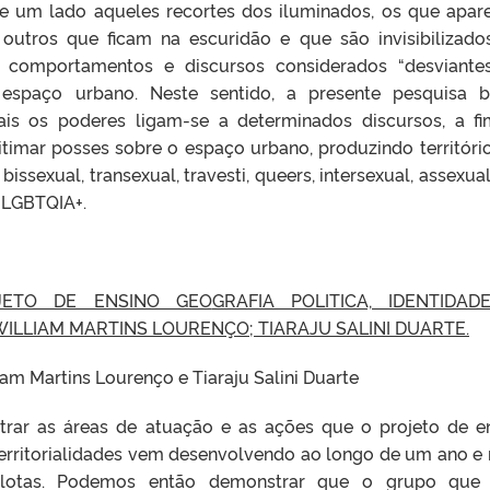
de um lado aqueles recortes dos iluminados, os que apa
tros que ficam na escuridão e que são invisibilizado
ar comportamentos e discursos considerados “desviantes
espaço urbano. Neste sentido, a presente pesquisa 
is os poderes ligam-se a determinados discursos, a f
itimar posses sobre o espaço urbano, produzindo territóri
issexual, transexual, travesti, queers, intersexual, assexual
 LGBTQIA+.
JETO DE ENSINO GEO
GRAFIA POLITICA, IDENTIDAD
WILLIAM MARTINS LOURENÇO; TIARAJU SALINI DUARTE.
iam Martins Lourenço e Tiaraju Salini Duarte
trar as áreas de atuação e as ações que o projeto de e
 Territorialidades vem desenvolvendo ao longo de um ano e
Pelotas. Podemos então demonstrar que o grupo que