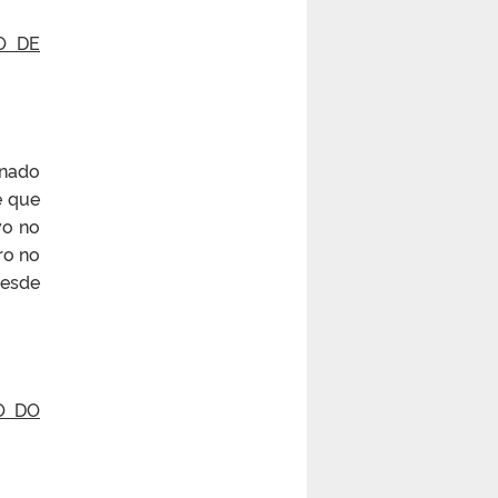
O DE
inado
e que
vo no
ro no
desde
O DO