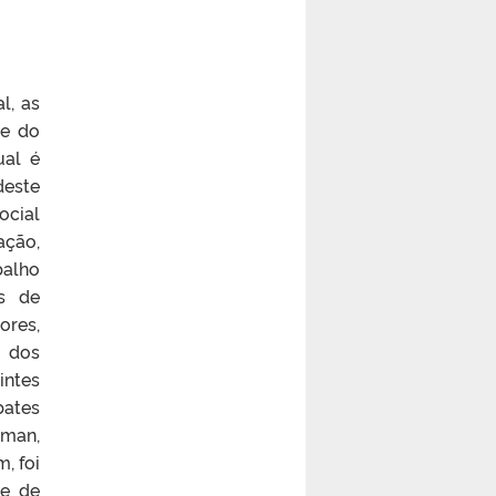
l, as
de do
ual é
deste
ocial
ação,
balho
s de
ores,
a dos
intes
bates
uman,
, foi
de de