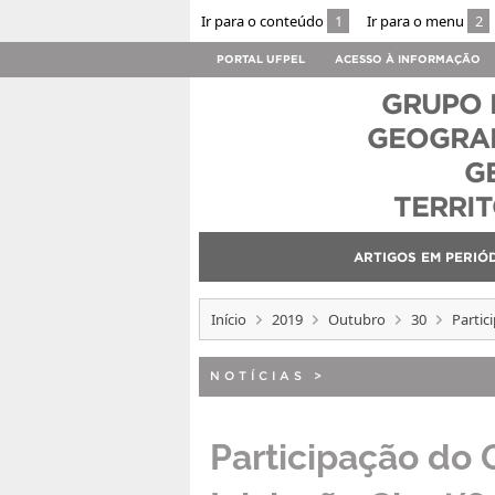
Ir para o conteúdo
1
Ir para o menu
2
PORTAL UFPEL
ACESSO À INFORMAÇÃO
GRUPO 
GEOGRAF
G
TERRI
ARTIGOS EM PERIÓ
Início
2019
Outubro
30
Partic
NOTÍCIAS
>
Participação do 