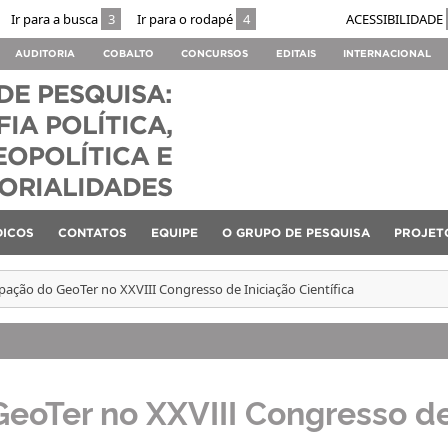
Ir para a busca
3
Ir para o rodapé
4
ACESSIBILIDADE
AUDITORIA
COBALTO
CONCURSOS
EDITAIS
INTERNACIONAL
DE PESQUISA:
IA POLÍTICA,
EOPOLÍTICA E
TORIALIDADES
DICOS
CONTATOS
EQUIPE
O GRUPO DE PESQUISA
PROJET
ipação do GeoTer no XXVIII Congresso de Iniciação Científica
GeoTer no XXVIII Congresso d