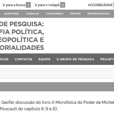
Ir para a busca
3
Ir para o rodapé
4
ACESSIBILIDADE
AUDITORIA
COBALTO
CONCURSOS
EDITAIS
INTERNACIONAL
DE PESQUISA:
IA POLÍTICA,
EOPOLÍTICA E
TORIALIDADES
DICOS
CONTATOS
EQUIPE
O GRUPO DE PESQUISA
PROJET
GeoTer, discussão do livro A Microfísica do Poder de Miche
Foucault do capítulo 8, 9 e 10.