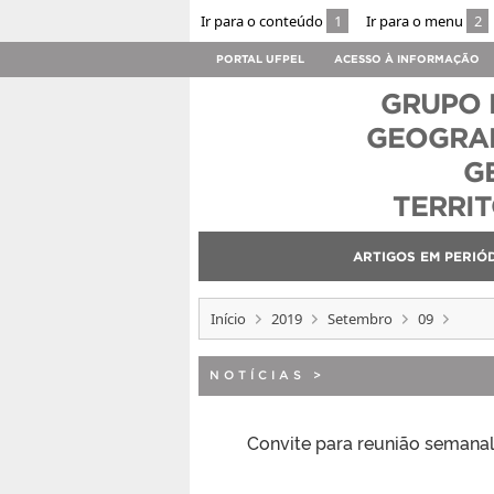
Ir para o conteúdo
1
Ir para o menu
2
PORTAL UFPEL
ACESSO À INFORMAÇÃO
GRUPO 
GEOGRAF
G
TERRI
ARTIGOS EM PERIÓ
Início
2019
Setembro
09
NOTÍCIAS
>
Convite para reunião semanal 