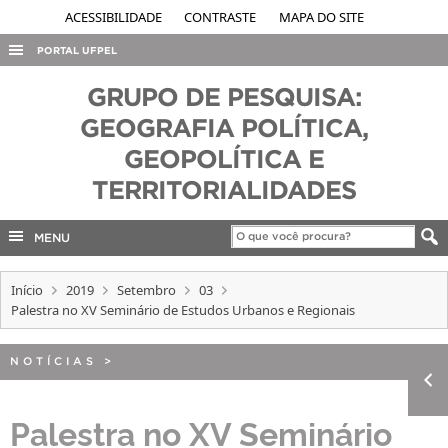
ACESSIBILIDADE
CONTRASTE
MAPA DO SITE
PORTAL UFPEL
ACESSO À INFORMAÇÃO
GRUPO DE PESQUISA:
AUDITORIA
GEOGRAFIA POLÍTICA,
GEOPOLÍTICA E
COBALTO
TERRITORIALIDADES
CONCURSOS
EDITAIS
MENU
INTERNACIONAL
Início
2019
Setembro
03
OUVIDORIA
Palestra no XV Seminário de Estudos Urbanos e Regionais
PORTARIAS
TELEFONES
NOTÍCIAS
>
Palestra no XV Seminário