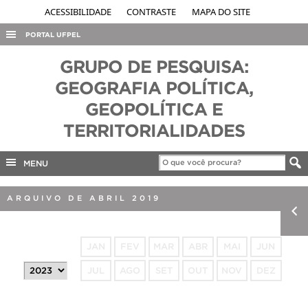
ACESSIBILIDADE
CONTRASTE
MAPA DO SITE
PORTAL UFPEL
ACESSO À INFORMAÇÃO
GRUPO DE PESQUISA:
AUDITORIA
GEOGRAFIA POLÍTICA,
GEOPOLÍTICA E
COBALTO
TERRITORIALIDADES
CONCURSOS
EDITAIS
MENU
INTERNACIONAL
ARQUIVO DE ABRIL 2019
OUVIDORIA
PORTARIAS
TELEFONES
JAN
FEV
MAR
ABR
MAI
JUN
JUL
AGO
SET
OUT
NOV
DEZ