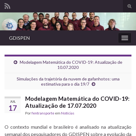
Alte
form
Search for:
de
pesq
GDISPEN
Alter
nave
Modelagem Matemática do COVID-19: Atualização de
10.07.2020
Simulações da trajetória da nuvem de gafanhotos: uma
estimativa para o dia 19/7
Modelagem Matemática do COVID-19:
JUL
Atualização de 17.07.2020
17
Por
fentransporte
em
Notícias
O contexto mundial e brasileiro é analisado na atualização
semanal dos pesquisadores do GDISPEN sobre a evolução da