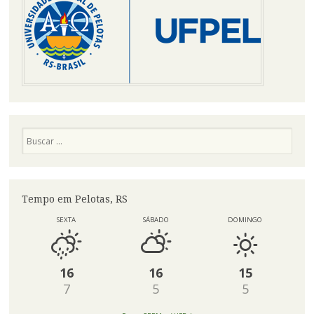
Pesquisa
Tempo em Pelotas, RS
SEXTA
SÁBADO
DOMINGO
16
16
15
7
5
5