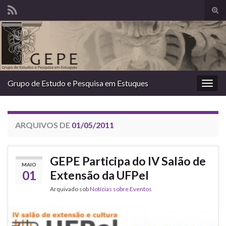
Alte
form
Search for:
de
pesq
Grupo de Estudo e Pesquisa em Estuques
Alter
nave
ARQUIVOS DE
01/05/2011
GEPE Participa do IV Salão de
MAIO
01
Extensão da UFPel
Arquivado sob
Notícias sobre Eventos