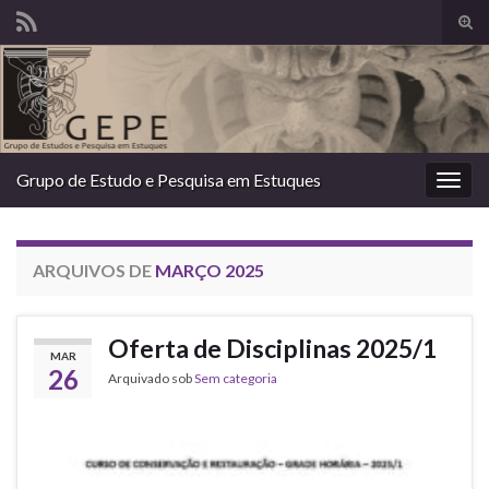
Alte
form
Search for:
de
pesq
Grupo de Estudo e Pesquisa em Estuques
Alter
nave
ARQUIVOS DE
MARÇO 2025
Oferta de Disciplinas 2025/1
MAR
26
Arquivado sob
Sem categoria