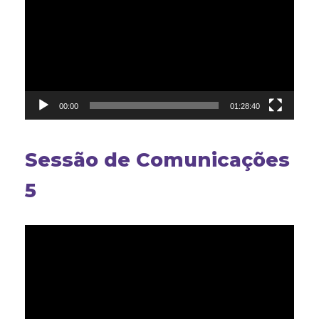
vídeo
00:00
01:28:40
Sessão de Comunicações
5
Tocador
de
vídeo