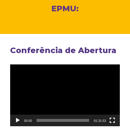
EPMU:
Conferência de Abertura
Tocador
de
vídeo
00:00
01:31:53