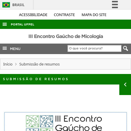
BRASIL
Simplifique!
ACESSIBILIDADE
CONTRASTE
MAPA DO SITE
Comunica BR
PORTAL UFPEL
Participe
ACESSO À INFORMAÇÃO
III Encontro Gaúcho de Micologia
Acesso à informação
AUDITORIA
MENU
Legislação
COBALTO
Canais
Início
Submissão de resumos
CONCURSOS
EDITAIS
SUBMISSÃO DE RESUMOS
INTERNACIONAL
OUVIDORIA
PORTARIAS
TELEFONES