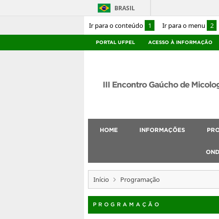
BRASIL
Ir para o conteúdo
1
Ir para o menu
2
PORTAL UFPEL
ACESSO À INFORMAÇÃO
III Encontro Gaúcho de Micolo
HOME
INFORMAÇÕES
PR
OND
Início
Programação
PROGRAMAÇÃO