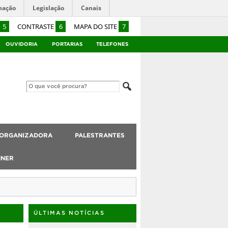
mação
Legislação
Canais
5
CONTRASTE
6
MAPA DO SITE
7
OUVIDORIA
PORTARIAS
TELEFONES
 ORGANIZADORA
PALESTRANTES
NNER
ÚLTIMAS NOTÍCIAS