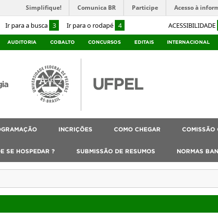
Simplifique!
Comunica BR
Participe
Acesso à infor
Ir para a busca
3
Ir para o rodapé
4
ACESSIBILIDADE
AUDITORIA
COBALTO
CONCURSOS
EDITAIS
INTERNACIONAL
gia
OGRAMAÇÃO
INCRIÇÕES
COMO CHEGAR
COMISSÃO
E SE HOSPEDAR ?
SUBMISSÃO DE RESUMOS
NORMAS BA